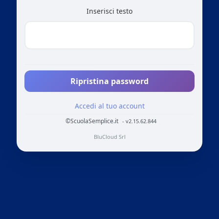
Inserisci testo
Ripristina password
Accedi al tuo account
©ScuolaSemplice.it
- v2.15.62.844
BluCloud Srl